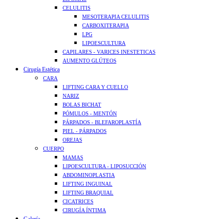
CELULITIS
MESOTERAPIA CELULITIS
CARBOXITERAPIA
LPG
LIPOESCULTURA
CAPILARES - VARICES INESTETICAS
AUMENTO GLÚTEOS
Cirugía Estética
CARA
LIFTING CARA Y CUELLO
NARIZ
BOLAS BICHAT
PÓMULOS - MENTÓN
PÁRPADOS - BLEFAROPLASTÍA
PIEL - PÁRPADOS
OREJAS
CUERPO
MAMAS
LIPOESCULTURA - LIPOSUCCIÓN
ABDOMINOPLASTIA
LIFTING INGUINAL
LIFTING BRAQUIAL
CICATRICES
CIRUGÍA ÍNTIMA