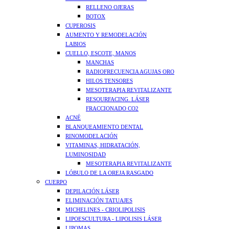
RELLENO OJERAS
BOTOX
CUPEROSIS
AUMENTO Y REMODELACIÓN
LABIOS
CUELLO, ESCOTE, MANOS
MANCHAS
RADIOFRECUENCIA AGUJAS ORO
HILOS TENSORES
MESOTERAPIA REVITALIZANTE
RESOURFACING. LÁSER
FRACCIONADO CO2
ACNÉ
BLANQUEAMIENTO DENTAL
RINOMODELACIÓN
VITAMINAS, HIDRATACIÓN,
LUMINOSIDAD
MESOTERAPIA REVITALIZANTE
LÓBULO DE LA OREJA RASGADO
CUERPO
DEPILACIÓN LÁSER
ELIMINACIÓN TATUAJES
MICHELINES - CRIOLIPOLISIS
LIPOESCULTURA - LIPOLISIS LÁSER
LIPOMAS