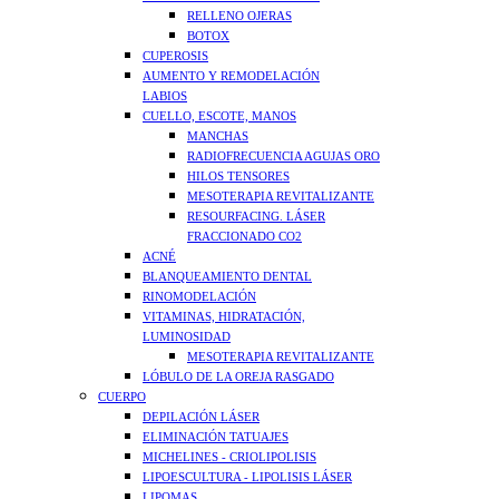
RELLENO OJERAS
BOTOX
CUPEROSIS
AUMENTO Y REMODELACIÓN
LABIOS
CUELLO, ESCOTE, MANOS
MANCHAS
RADIOFRECUENCIA AGUJAS ORO
HILOS TENSORES
MESOTERAPIA REVITALIZANTE
RESOURFACING. LÁSER
FRACCIONADO CO2
ACNÉ
BLANQUEAMIENTO DENTAL
RINOMODELACIÓN
VITAMINAS, HIDRATACIÓN,
LUMINOSIDAD
MESOTERAPIA REVITALIZANTE
LÓBULO DE LA OREJA RASGADO
CUERPO
DEPILACIÓN LÁSER
ELIMINACIÓN TATUAJES
MICHELINES - CRIOLIPOLISIS
LIPOESCULTURA - LIPOLISIS LÁSER
LIPOMAS