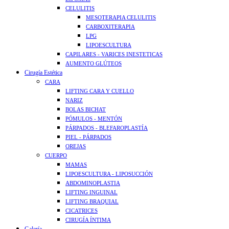
CELULITIS
MESOTERAPIA CELULITIS
CARBOXITERAPIA
LPG
LIPOESCULTURA
CAPILARES - VARICES INESTETICAS
AUMENTO GLÚTEOS
Cirugía Estética
CARA
LIFTING CARA Y CUELLO
NARIZ
BOLAS BICHAT
PÓMULOS - MENTÓN
PÁRPADOS - BLEFAROPLASTÍA
PIEL - PÁRPADOS
OREJAS
CUERPO
MAMAS
LIPOESCULTURA - LIPOSUCCIÓN
ABDOMINOPLASTIA
LIFTING INGUINAL
LIFTING BRAQUIAL
CICATRICES
CIRUGÍA ÍNTIMA