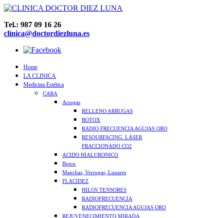
Tel.: 987 09 16 26
clínica@doctordiezluna.es
Home
LA CLINICA
Medicina Estética
CARA
Arrugas
RELLENO ARRUGAS
BOTOX
RADIO FRECUENCIA AGUJAS ORO
RESOURFACING. LÁSER
FRACCIONADO CO2
ACIDO HIALURONICO
Botox
Manchas, Verrugas, Lunares
FLACIDEZ
HILOS TENSORES
RADIOFRECUENCIA
RADIOFRECUENCIA AGUJAS ORO
REJUVENECIMIENTO MIRADA