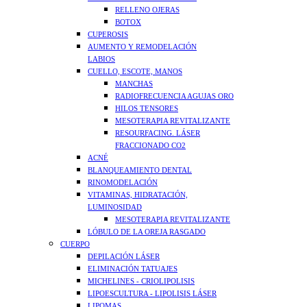
RELLENO OJERAS
BOTOX
CUPEROSIS
AUMENTO Y REMODELACIÓN
LABIOS
CUELLO, ESCOTE, MANOS
MANCHAS
RADIOFRECUENCIA AGUJAS ORO
HILOS TENSORES
MESOTERAPIA REVITALIZANTE
RESOURFACING. LÁSER
FRACCIONADO CO2
ACNÉ
BLANQUEAMIENTO DENTAL
RINOMODELACIÓN
VITAMINAS, HIDRATACIÓN,
LUMINOSIDAD
MESOTERAPIA REVITALIZANTE
LÓBULO DE LA OREJA RASGADO
CUERPO
DEPILACIÓN LÁSER
ELIMINACIÓN TATUAJES
MICHELINES - CRIOLIPOLISIS
LIPOESCULTURA - LIPOLISIS LÁSER
LIPOMAS