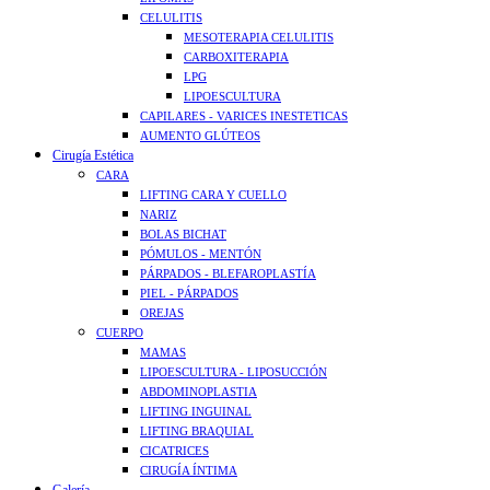
CELULITIS
MESOTERAPIA CELULITIS
CARBOXITERAPIA
LPG
LIPOESCULTURA
CAPILARES - VARICES INESTETICAS
AUMENTO GLÚTEOS
Cirugía Estética
CARA
LIFTING CARA Y CUELLO
NARIZ
BOLAS BICHAT
PÓMULOS - MENTÓN
PÁRPADOS - BLEFAROPLASTÍA
PIEL - PÁRPADOS
OREJAS
CUERPO
MAMAS
LIPOESCULTURA - LIPOSUCCIÓN
ABDOMINOPLASTIA
LIFTING INGUINAL
LIFTING BRAQUIAL
CICATRICES
CIRUGÍA ÍNTIMA